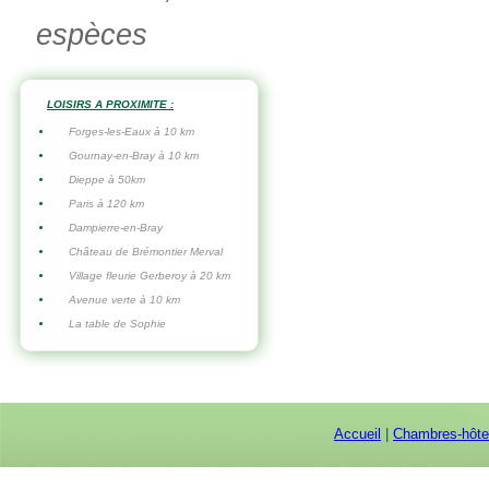
espèces
LOISIRS A PROXIMITE :
Forges-les-Eaux à 10 km
Gournay-en-Bray à 10 km
Dieppe à 50km
Paris à 120 km
Dampierre-en-Bray
Château de Brémontier Merval
Village fleurie Gerberoy à 20 km
Avenue verte à 10 km
La table de Sophie
Accueil
|
Chambres-hôt